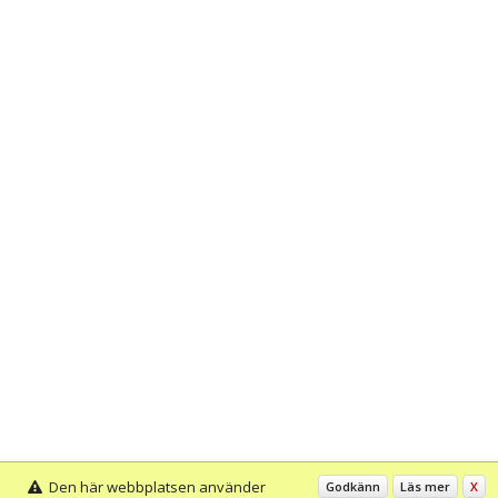
Den här webbplatsen använder
Godkänn
Läs mer
X